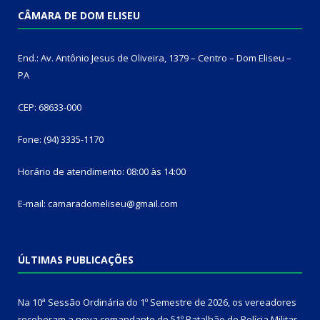
CÂMARA DE DOM ELISEU
End.: Av. Antônio Jesus de Oliveira, 1379 – Centro – Dom Eliseu –
PA
CEP: 68633-000
Fone: (94) 3335-1170
Horário de atendimento: 08:00 às 14:00
E-mail: camaradomeliseu@gmail.com
ÚLTIMAS PUBLICAÇÕES
Na 10ª Sessão Ordinária do 1º Semestre de 2026, os vereadores
receberam a nova comandante do 51º Batalhão de Polícia Militar,