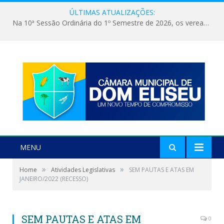
ÚLTIMAS ATUALIZAÇÕES:
Na 10ª Sessão Ordinária do 1º Semestre de 2026, os vereadores receberam a nova comandante do 51º Batalhão de Polícia Militar, a Major Alessandra Lopes Leal Bandeira. A visita institucional proporcionou a apresentação da oficial aos parlamentares e reforçou o compromisso de cooperação entre a Polícia Militar e o Poder Legislativo em prol da segurança da população.
MENU
»
»
Home
Atividades Legislativas
SEM PAUTAS E ATAS EM
JANEIRO/2022 (RECESSO)
SEM PAUTAS E ATAS EM
0