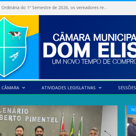
Na 10ª Sessão Ordinária do 1º Semestre de 2026, os vereadores receberam a nova comandante do 51º Batalhão de Polícia Militar, a Major Alessandra Lopes Leal Bandeira. A visita institucional proporcionou a apresentação da oficial aos parlamentares e reforçou o compromisso de cooperação entre a Polícia Militar e o Poder Legislativo em prol da segurança da população.
A CÂMARA
ATIVIDADES LEGISLATIVAS
SESSÕES
NO