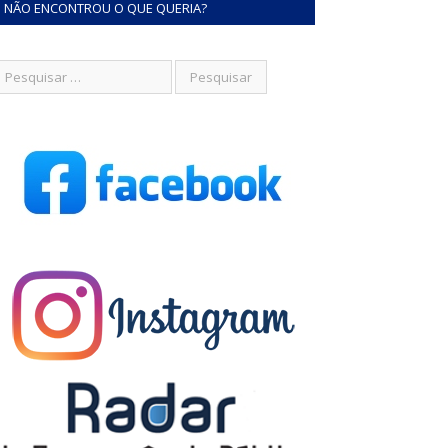
NÃO ENCONTROU O QUE QUERIA?
o Henrique Holanda Silva
Claudia Mageveski de Souza