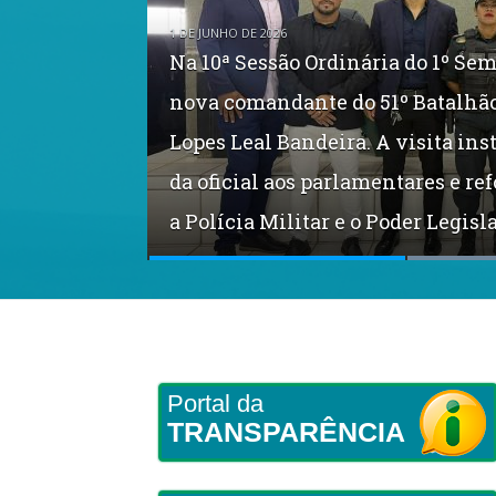
1 DE JUNHO DE 2026
Na 10ª Sessão Ordinária do 1º Sem
nova comandante do 51º Batalhão 
Lopes Leal Bandeira. A visita in
No dia 14 de abril, os vereadores
16 DE ABRIL DE 2026
da oficial aos parlamentares e r
Escola Manuelito é reinaugurada
para tratar da campanha “Faça Bo
a Polícia Militar e o Poder Legis
Presidente Robson Macedo
visa o combate ao abuso e à expl
Portal da
TRANSPARÊNCIA