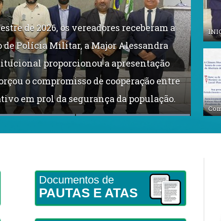
estre de 2026, os vereadores receberam a
INI
de Polícia Militar, a Major Alessandra
stitucional proporcionou a apresentação
 se reuniram com a diretoria do CREAS
eforçou o compromisso de cooperação entre
 em Dom Eliseu com a presença do
nito 2026”, ação de grande relevância que
lativo em prol da segurança da população.
oração sexual de crianças e adolescentes
Com
Documentos de
PAUTAS E ATAS