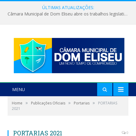
ÚLTIMAS ATUALIZAÇÕES:
Câmara Municipal de Dom Eliseu abre os trabalhos legislativos do segundo semestre
MENU
»
»
»
Home
Publicações Oficiais
Portarias
PORTARIAS
2021
PORTARIAS 2021
0