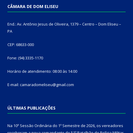
CÂMARA DE DOM ELISEU
End.: Av. Antônio Jesus de Oliveira, 1379 – Centro – Dom Eliseu –
PA
CEP: 68633-000
Fone: (94) 3335-1170
Horário de atendimento: 08:00 às 14:00
E-mail: camaradomeliseu@gmail.com
ÚLTIMAS PUBLICAÇÕES
Na 10ª Sessão Ordinária do 1º Semestre de 2026, os vereadores
receberam a nova comandante do 51º Batalhão de Polícia Militar,