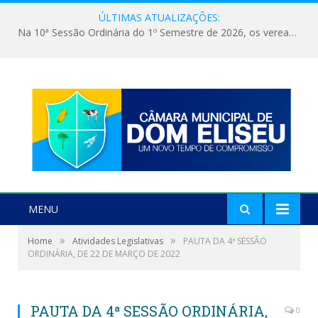
ÚLTIMAS ATUALIZAÇÕES:
Na 10ª Sessão Ordinária do 1º Semestre de 2026, os vereadores receberam a nova comandante do 51º Batalhão de Polícia Militar, a Major Alessandra Lopes Leal Bandeira. A visita institucional proporcionou a apresentação da oficial aos parlamentares e reforçou o compromisso de cooperação entre a Polícia Militar e o Poder Legislativo em prol da segurança da população.
MENU
»
»
Home
Atividades Legislativas
PAUTA DA 4ª SESSÃO
ORDINÁRIA, DE 22 DE MARÇO DE 2022
PAUTA DA 4ª SESSÃO ORDINÁRIA,
0