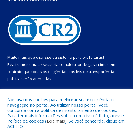
Muito mais que
criar site
ou
sistema para prefeituras
!
Realizamos uma
assessoria
completa, onde garantimos em
contrato que todas as exigências das
leis de transparência
pública
serão atendidas.
Conheça o
PNTP
e o
Radar da Transparência Pública
Nós usamos cookies para melhorar sua experiência de
navegação no portal. Ao utilizar nosso portal, você
concorda com a política de monitoramento de cookies.
Para ter mais informações sobre como isso é feito, acesse
Política de cookies (
Leia mais
). Se você concorda, clique em
Todos os direitos reservados a Câmara Municipal de Dom Eliseu.
ACEITO.