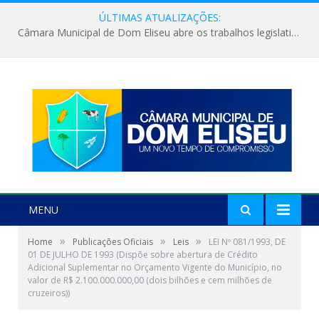
ÚLTIMAS ATUALIZAÇÕES:
Câmara Municipal de Dom Eliseu abre os trabalhos legislativos do segundo semestre
MENU
»
»
»
Home
Publicações Oficiais
Leis
LEI Nº 081/1993, DE
01 DE JULHO DE 1993 (Dispõe sobre abertura de Crédito
Adicional Suplementar no Orçamento Vigente do Município, no
valor de R$ 2.100.000.000,00 (dois bilhões e cem milhões de
cruzeiros))