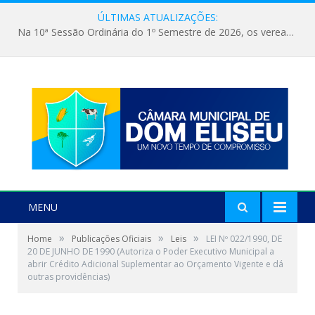
ÚLTIMAS ATUALIZAÇÕES:
Na 10ª Sessão Ordinária do 1º Semestre de 2026, os vereadores receberam a nova comandante do 51º Batalhão de Polícia Militar, a Major Alessandra Lopes Leal Bandeira. A visita institucional proporcionou a apresentação da oficial aos parlamentares e reforçou o compromisso de cooperação entre a Polícia Militar e o Poder Legislativo em prol da segurança da população.
MENU
»
»
»
Home
Publicações Oficiais
Leis
LEI Nº 022/1990, DE
20 DE JUNHO DE 1990 (Autoriza o Poder Executivo Municipal a
abrir Crédito Adicional Suplementar ao Orçamento Vigente e dá
outras providências)