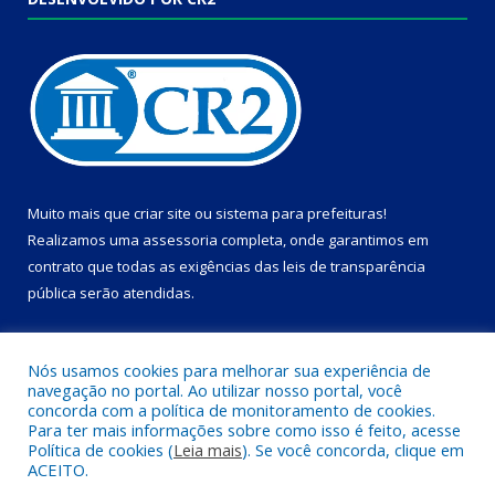
Muito mais que
criar site
ou
sistema para prefeituras
!
Realizamos uma
assessoria
completa, onde garantimos em
contrato que todas as exigências das
leis de transparência
pública
serão atendidas.
Conheça o
PNTP
e o
Radar da Transparência Pública
Nós usamos cookies para melhorar sua experiência de
navegação no portal. Ao utilizar nosso portal, você
concorda com a política de monitoramento de cookies.
Para ter mais informações sobre como isso é feito, acesse
Política de cookies (
Leia mais
). Se você concorda, clique em
Todos os direitos reservados a Câmara Municipal de Dom Eliseu.
ACEITO.