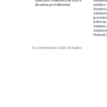
Exercício Financeiro de 2023 e
Adolesc
dá outras providências)
institui 
Direitos 
Adolesce
previstos
8.069 de 
Estatuto
Adolesce
Federal 
Os comentários estão fechados.