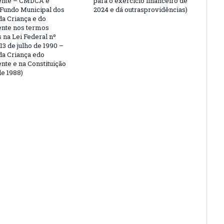
ente – CMDCA e
para o exercício financeiro de
o Fundo Municipal dos
2024 e dá outrasprovidências)
da Criança e do
nte nos termos
 na Lei Federal nº
13 de julho de 1990 –
 da Criança edo
nte e na Constituição
de 1988)