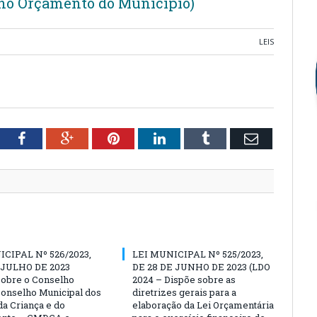
 no Orçamento do Município)
LEIS
tter
Facebook
Google+
Pinterest
LinkedIn
Tumblr
Email
ICIPAL Nº 526/2023,
LEI MUNICIPAL Nº 525/2023,
 JULHO DE 2023
DE 28 DE JUNHO DE 2023 (LDO
sobre o Conselho
2024 – Dispõe sobre as
 Conselho Municipal dos
diretrizes gerais para a
da Criança e do
elaboração da Lei Orçamentária