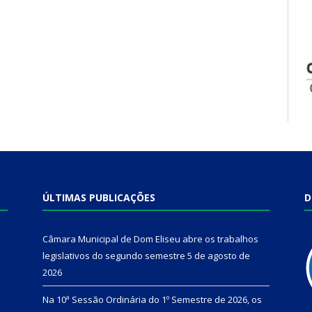
ÚLTIMAS PUBLICAÇÕES
D
Câmara Municipal de Dom Eliseu abre os trabalhos
legislativos do segundo semestre
5 de agosto de
2026
Na 10ª Sessão Ordinária do 1º Semestre de 2026, os