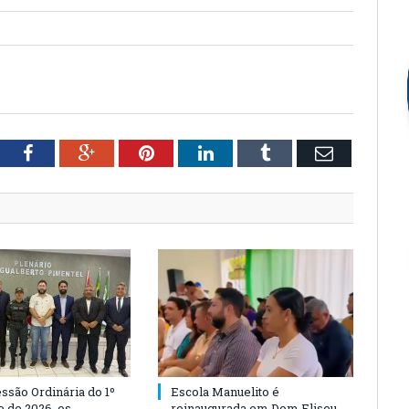
tter
Facebook
Google+
Pinterest
LinkedIn
Tumblr
Email
ssão Ordinária do 1º
Escola Manuelito é
 de 2026, os
reinaugurada em Dom Eliseu