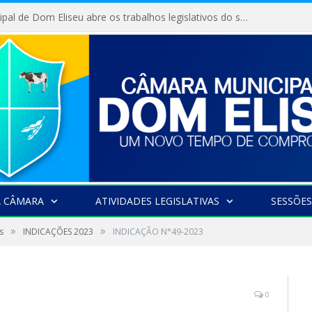
Câmara Municipal de Dom Eliseu abre os trabalhos legislativos do segundo semestre
A CÂMARA
ATIVIDADES LEGISLATIVAS
SESSÕES
»
»
s
INDICAÇÕES 2023
INDICAÇÃO N°49-2023
0