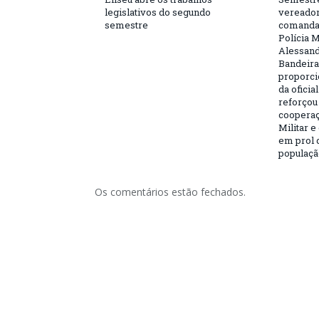
legislativos do segundo
vereador
semestre
comandan
Polícia M
Alessand
Bandeira.
proporci
da oficia
reforçou
cooperaç
Militar e
em prol 
populaçã
Os comentários estão fechados.