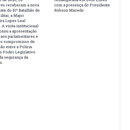
es receberam a nova
com a presença do Presidente
te do 51º Batalhão de
Robson Macedo
ilitar, a Major
ra Lopes Leal
 A visita institucional
onou a apresentação
l aos parlamentares e
 o compromisso de
ão entre a Polícia
 o Poder Legislativo
da segurança da
o.