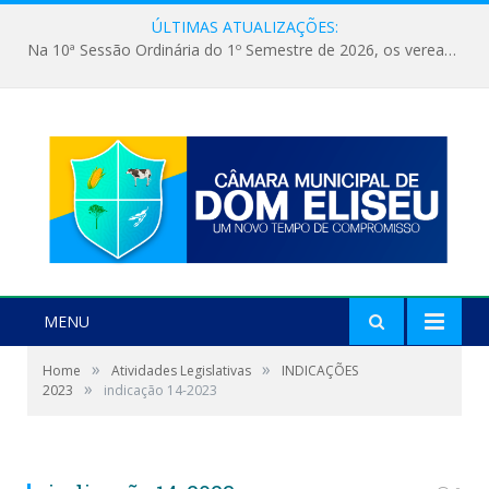
ÚLTIMAS ATUALIZAÇÕES:
Na 10ª Sessão Ordinária do 1º Semestre de 2026, os vereadores receberam a nova comandante do 51º Batalhão de Polícia Militar, a Major Alessandra Lopes Leal Bandeira. A visita institucional proporcionou a apresentação da oficial aos parlamentares e reforçou o compromisso de cooperação entre a Polícia Militar e o Poder Legislativo em prol da segurança da população.
MENU
»
»
Home
Atividades Legislativas
INDICAÇÕES
»
2023
indicação 14-2023