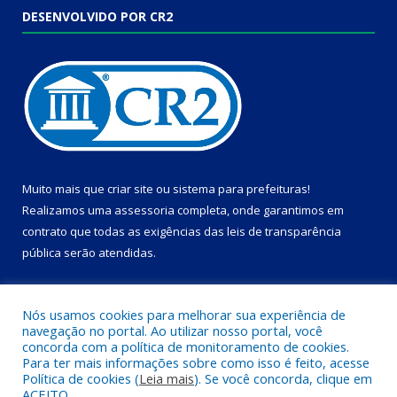
DESENVOLVIDO POR CR2
Muito mais que
criar site
ou
sistema para prefeituras
!
Realizamos uma
assessoria
completa, onde garantimos em
contrato que todas as exigências das
leis de transparência
pública
serão atendidas.
Conheça o
PNTP
e o
Radar da Transparência Pública
Nós usamos cookies para melhorar sua experiência de
navegação no portal. Ao utilizar nosso portal, você
concorda com a política de monitoramento de cookies.
Para ter mais informações sobre como isso é feito, acesse
Política de cookies (
Leia mais
). Se você concorda, clique em
Todos os direitos reservados a Câmara Municipal de Dom Eliseu.
ACEITO.