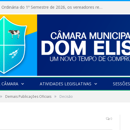
Na 10ª Sessão Ordinária do 1º Semestre de 2026, os vereadores receberam a nova comandante do 51º Batalhão de Polícia Militar, a Major Alessandra Lopes Leal Bandeira. A visita institucional proporcionou a apresentação da oficial aos parlamentares e reforçou o compromisso de cooperação entre a Polícia Militar e o Poder Legislativo em prol da segurança da população.
A CÂMARA
ATIVIDADES LEGISLATIVAS
SESSÕES
»
»
Demais Publicações Oficiais
Decisão
0