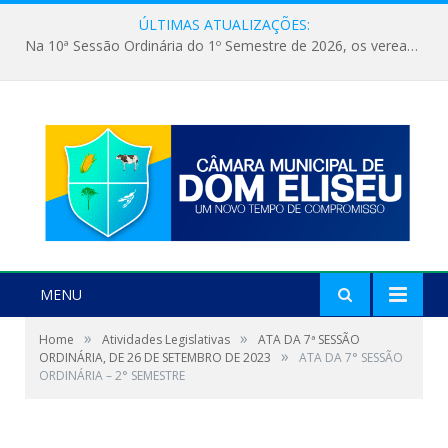
ÚLTIMAS ATUALIZAÇÕES:
Na 10ª Sessão Ordinária do 1º Semestre de 2026, os vereadores receberam a nova comandante do 51º Batalhão de Polícia Militar, a Major Alessandra Lopes Leal Bandeira. A visita institucional proporcionou a apresentação da oficial aos parlamentares e reforçou o compromisso de cooperação entre a Polícia Militar e o Poder Legislativo em prol da segurança da população.
MENU
»
»
Home
Atividades Legislativas
ATA DA 7ª SESSÃO
»
ORDINÁRIA, DE 26 DE SETEMBRO DE 2023
ATA DA 7° SESSÃO
ORDINÁRIA – 2° SEMESTRE