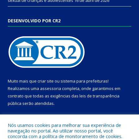
sexual de crianças e adolescentes
16 de abril de 2026
DESENVOLVIDO POR CR2
Muito mais que
criar site
ou
sistema para prefeituras
!
Realizamos uma
assessoria
completa, onde garantimos em
contrato que todas as exigências das
leis de transparência
pública
serão atendidas.
Conheça o
PNTP
e o
Radar da Transparência Pública
Nós usamos cookies para melhorar sua experiência de
navegação no portal. Ao utilizar nosso portal, você
concorda com a política de monitoramento de cookies.