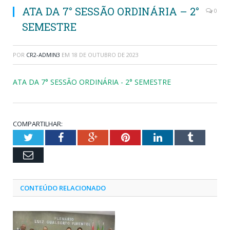
ATA DA 7° SESSÃO ORDINÁRIA – 2°
0
SEMESTRE
POR
CR2-ADMIN3
EM
18 DE OUTUBRO DE 2023
ATA DA 7° SESSÃO ORDINÁRIA - 2° SEMESTRE
COMPARTILHAR:
Twitter
Facebook
Google+
Pinterest
LinkedIn
Tumblr
Email
CONTEÚDO RELACIONADO