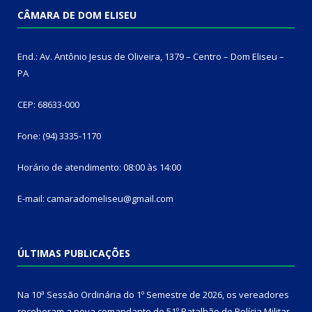
CÂMARA DE DOM ELISEU
End.: Av. Antônio Jesus de Oliveira, 1379 – Centro – Dom Eliseu –
PA
CEP: 68633-000
Fone: (94) 3335-1170
Horário de atendimento: 08:00 às 14:00
E-mail: camaradomeliseu@gmail.com
ÚLTIMAS PUBLICAÇÕES
Na 10ª Sessão Ordinária do 1º Semestre de 2026, os vereadores
receberam a nova comandante do 51º Batalhão de Polícia Militar,