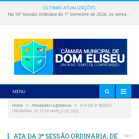
ÚLTIMAS ATUALIZAÇÕES:
Na 10ª Sessão Ordinária do 1º Semestre de 2026, os vereadores receberam a nova comandante do 51º Batalhão de Polícia Militar, a Major Alessandra Lopes Leal Bandeira. A visita institucional proporcionou a apresentação da oficial aos parlamentares e reforçou o compromisso de cooperação entre a Polícia Militar e o Poder Legislativo em prol da segurança da população.
MENU
»
»
Home
Atividades Legislativas
ATA DA 3ª SESSÃO
ORDINÁRIA, DE 15 DE MARÇO DE 2022
ATA DA 3ª SESSÃO ORDINÁRIA, DE
0