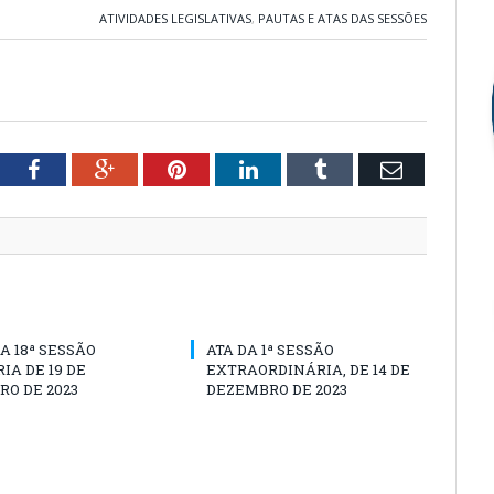
ATIVIDADES LEGISLATIVAS
,
PAUTAS E ATAS DAS SESSÕES
tter
Facebook
Google+
Pinterest
LinkedIn
Tumblr
Email
A 18ª SESSÃO
ATA DA 1ª SESSÃO
IA DE 19 DE
EXTRAORDINÁRIA, DE 14 DE
O DE 2023
DEZEMBRO DE 2023