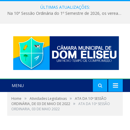
ÚLTIMAS ATUALIZAÇÕES:
Na 10ª Sessão Ordinária do 1º Semestre de 2026, os vereadores receberam a nova comandante do 51º Batalhão de Polícia Militar, a Major Alessandra Lopes Leal Bandeira. A visita institucional proporcionou a apresentação da oficial aos parlamentares e reforçou o compromisso de cooperação entre a Polícia Militar e o Poder Legislativo em prol da segurança da população.
MENU
»
»
Home
Atividades Legislativas
ATA DA 10ª SESSÃO
»
ORDINÁRIA, DE 03 DE MAIO DE 2022
ATA DA 10ª SESSÃO
ORDINARIA, 03 DE MAIO 2022