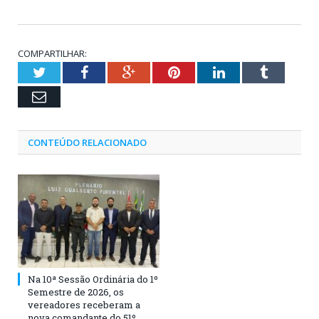
COMPARTILHAR:
Twitter
Facebook
Google+
Pinterest
LinkedIn
Tumblr
Email
CONTEÚDO RELACIONADO
Na 10ª Sessão Ordinária do 1º
Semestre de 2026, os
vereadores receberam a
nova comandante do 51º