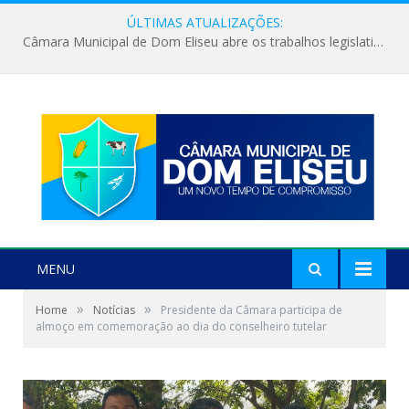
ÚLTIMAS ATUALIZAÇÕES:
Câmara Municipal de Dom Eliseu abre os trabalhos legislativos do segundo semestre
MENU
»
»
Home
Notícias
Presidente da Câmara participa de
almoço em comemoração ao dia do conselheiro tutelar