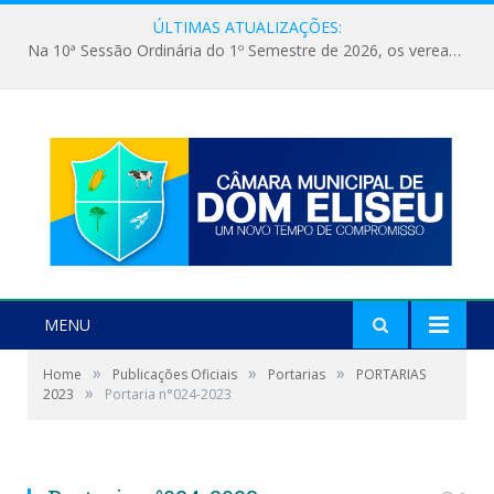
ÚLTIMAS ATUALIZAÇÕES:
Na 10ª Sessão Ordinária do 1º Semestre de 2026, os vereadores receberam a nova comandante do 51º Batalhão de Polícia Militar, a Major Alessandra Lopes Leal Bandeira. A visita institucional proporcionou a apresentação da oficial aos parlamentares e reforçou o compromisso de cooperação entre a Polícia Militar e o Poder Legislativo em prol da segurança da população.
MENU
»
»
»
Home
Publicações Oficiais
Portarias
PORTARIAS
»
2023
Portaria n°024-2023