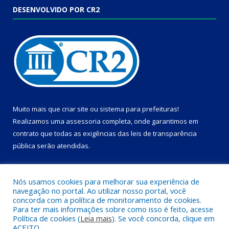
DESENVOLVIDO POR CR2
Muito mais que
criar site
ou
sistema para prefeituras
!
Realizamos uma
assessoria
completa, onde garantimos em
contrato que todas as exigências das
leis de transparência
pública
serão atendidas.
Conheça o
PNTP
e o
Radar da Transparência Pública
Nós usamos cookies para melhorar sua experiência de
navegação no portal. Ao utilizar nosso portal, você
concorda com a política de monitoramento de cookies.
Para ter mais informações sobre como isso é feito, acesse
Política de cookies (
Leia mais
). Se você concorda, clique em
Todos os direitos reservados a Câmara Municipal de Dom Eliseu.
ACEITO.