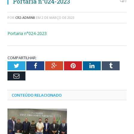
Portaria n°024-2023
0
POR
CR2-ADMIN8
EM
2 DE MARÇO DE 2023
Portaria n°024-2023
COMPARTILHAR:
Twitter
Facebook
Google+
Pinterest
LinkedIn
Tumblr
Email
CONTEÚDO RELACIONADO