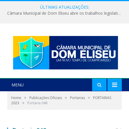
ÚLTIMAS ATUALIZAÇÕES:
Câmara Municipal de Dom Eliseu abre os trabalhos legislativos do segundo semestre
MENU
»
»
»
Home
Publicações Oficiais
Portarias
PORTARIAS
»
2023
Portaria 048