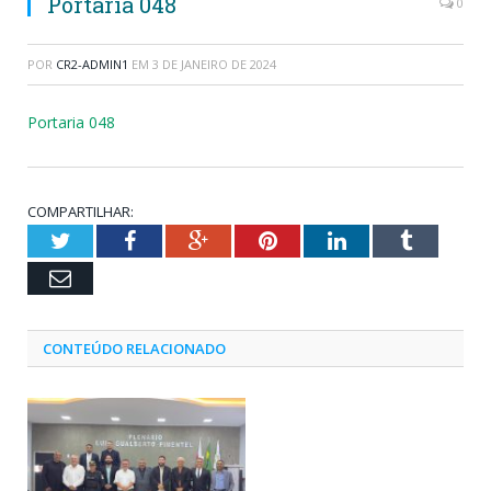
Portaria 048
0
POR
CR2-ADMIN1
EM
3 DE JANEIRO DE 2024
Portaria 048
COMPARTILHAR:
Twitter
Facebook
Google+
Pinterest
LinkedIn
Tumblr
Email
CONTEÚDO RELACIONADO