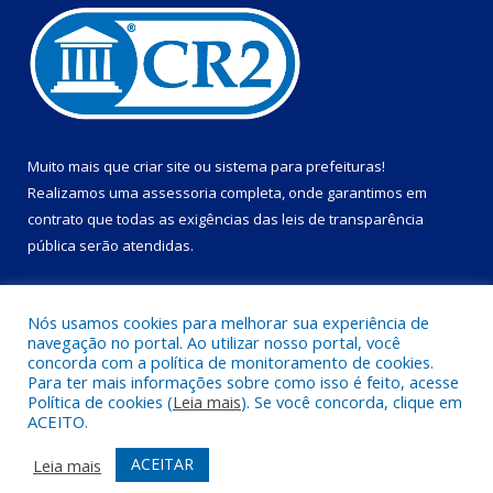
Muito mais que
criar site
ou
sistema para prefeituras
!
Realizamos uma
assessoria
completa, onde garantimos em
contrato que todas as exigências das
leis de transparência
pública
serão atendidas.
Conheça o
PNTP
e o
Radar da Transparência Pública
Nós usamos cookies para melhorar sua experiência de
navegação no portal. Ao utilizar nosso portal, você
concorda com a política de monitoramento de cookies.
Para ter mais informações sobre como isso é feito, acesse
Política de cookies (
Leia mais
). Se você concorda, clique em
Todos os direitos reservados a Câmara Municipal de Dom Eliseu.
ACEITO.
Mapa do Site
Acessar Área Administrativa
ACEITAR
Leia mais
Acessar Webmail