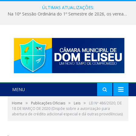
ÚLTIMAS ATUALIZAÇÕES:
Na 10ª Sessão Ordinária do 1º Semestre de 2026, os vereadores receberam a nova comandante do 51º Batalhão de Polícia Militar, a Major Alessandra Lopes Leal Bandeira. A visita institucional proporcionou a apresentação da oficial aos parlamentares e reforçou o compromisso de cooperação entre a Polícia Militar e o Poder Legislativo em prol da segurança da população.
MENU
»
»
»
Home
Publicações Oficiais
Leis
LEI Nº 486/2020, DE
18 DE MARÇO DE 2020 (Dispõe sobre a autorização para
abertura de crédito adicional especial e dá outras providências)