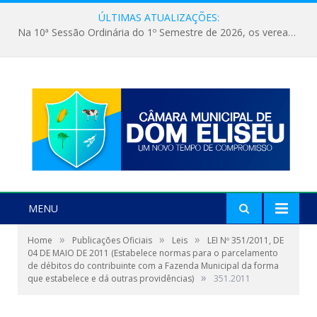
ÚLTIMAS ATUALIZAÇÕES:
Na 10ª Sessão Ordinária do 1º Semestre de 2026, os vereadores receberam a nova comandante do 51º Batalhão de Polícia Militar, a Major Alessandra Lopes Leal Bandeira. A visita institucional proporcionou a apresentação da oficial aos parlamentares e reforçou o compromisso de cooperação entre a Polícia Militar e o Poder Legislativo em prol da segurança da população.
MENU
»
»
»
Home
Publicações Oficiais
Leis
LEI Nº 351/2011, DE
04 DE MAIO DE 2011 (Estabelece normas para o parcelamento
de débitos do contribuinte com a Fazenda Municipal da forma
»
que estabelece e dá outras providências)
351.2011