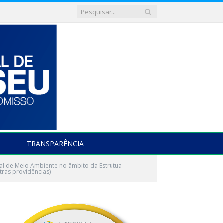
TRANSPARÊNCIA
pal de Meio Ambiente no âmbito da Estrutua
tras providências)