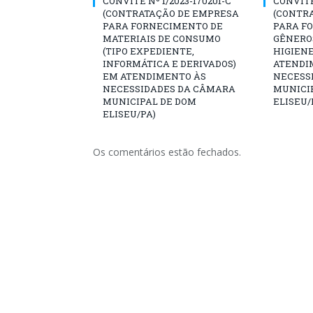
CONVITE Nº 1/2023-170201-C
CONVITE 
(CONTRATAÇÃO DE EMPRESA
(CONTR
PARA FORNECIMENTO DE
PARA F
MATERIAIS DE CONSUMO
GÊNERO
(TIPO EXPEDIENTE,
HIGIENE
INFORMÁTICA E DERIVADOS)
ATENDI
EM ATENDIMENTO ÀS
NECESS
NECESSIDADES DA CÂMARA
MUNICI
MUNICIPAL DE DOM
ELISEU/
ELISEU/PA)
Os comentários estão fechados.