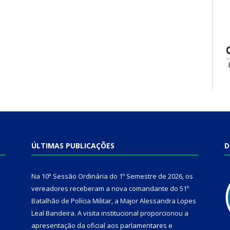
ÚLTIMAS PUBLICAÇÕES
D
Na 10ª Sessão Ordinária do 1º Semestre de 2026, os
vereadores receberam a nova comandante do 51º
Batalhão de Polícia Militar, a Major Alessandra Lopes
Leal Bandeira. A visita institucional proporcionou a
apresentação da oficial aos parlamentares e