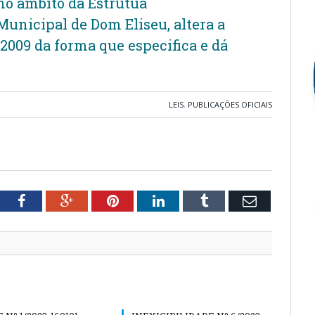
o âmbito da Estrutua
Municipal de Dom Eliseu, altera a
/2009 da forma que especifica e dá
LEIS
,
PUBLICAÇÕES OFICIAIS
tter
Facebook
Google+
Pinterest
LinkedIn
Tumblr
Email