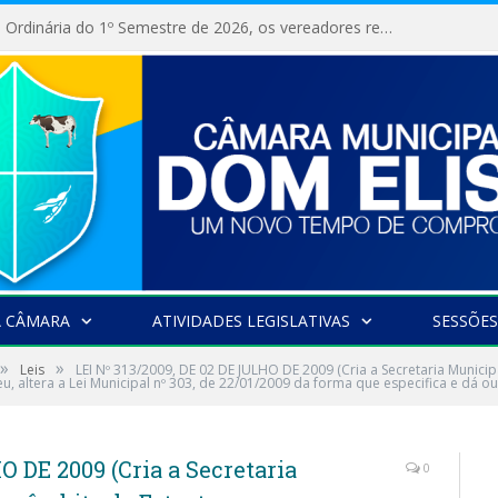
Na 10ª Sessão Ordinária do 1º Semestre de 2026, os vereadores receberam a nova comandante do 51º Batalhão de Polícia Militar, a Major Alessandra Lopes Leal Bandeira. A visita institucional proporcionou a apresentação da oficial aos parlamentares e reforçou o compromisso de cooperação entre a Polícia Militar e o Poder Legislativo em prol da segurança da população.
A CÂMARA
ATIVIDADES LEGISLATIVAS
SESSÕES
»
»
Leis
LEI Nº 313/2009, DE 02 DE JULHO DE 2009 (Cria a Secretaria Munici
u, altera a Lei Municipal nº 303, de 22/01/2009 da forma que especifica e dá ou
O DE 2009 (Cria a Secretaria
0