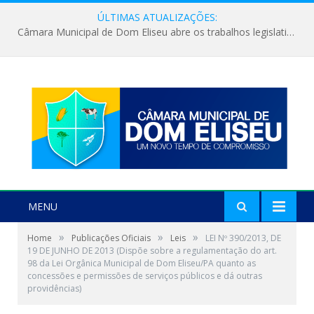
ÚLTIMAS ATUALIZAÇÕES:
Câmara Municipal de Dom Eliseu abre os trabalhos legislativos do segundo semestre
MENU
»
»
»
Home
Publicações Oficiais
Leis
LEI Nº 390/2013, DE
19 DE JUNHO DE 2013 (Dispõe sobre a regulamentação do art.
98 da Lei Orgânica Municipal de Dom Eliseu/PA quanto as
concessões e permissões de serviços públicos e dá outras
providências)