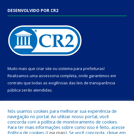
DESENVOLVIDO POR CR2
Muito mais que
criar site
ou
sistema para prefeituras
!
Realizamos uma
assessoria
completa, onde garantimos em
contrato que todas as exigências das
leis de transparência
pública
serão atendidas.
Conheça o
PNTP
e o
Radar da Transparência Pública
Nós usamos cookies para melhorar sua experiência de
navegação no portal. Ao utilizar nosso portal, você
concorda com a política de monitoramento de cookies.
Para ter mais informações sobre como isso é feito, acesse
Política de cookies (
Leia mais
). Se você concorda, clique em