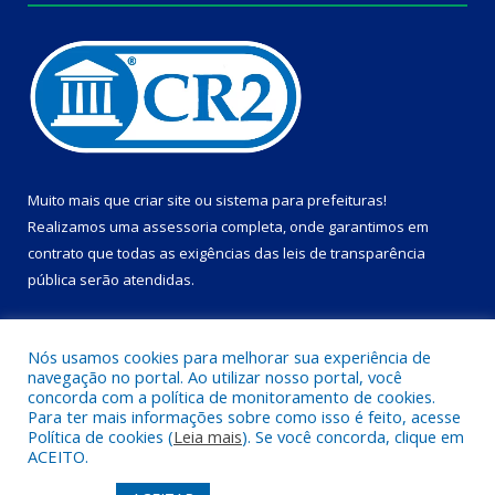
Muito mais que
criar site
ou
sistema para prefeituras
!
Realizamos uma
assessoria
completa, onde garantimos em
contrato que todas as exigências das
leis de transparência
pública
serão atendidas.
Conheça o
PNTP
e o
Radar da Transparência Pública
Nós usamos cookies para melhorar sua experiência de
navegação no portal. Ao utilizar nosso portal, você
concorda com a política de monitoramento de cookies.
Para ter mais informações sobre como isso é feito, acesse
Política de cookies (
Leia mais
). Se você concorda, clique em
Todos os direitos reservados a Câmara Municipal de Dom Eliseu.
ACEITO.