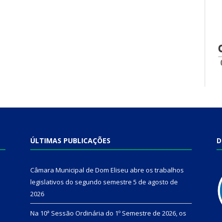
ÚLTIMAS PUBLICAÇÕES
D
Câmara Municipal de Dom Eliseu abre os trabalhos
legislativos do segundo semestre
5 de agosto de
2026
Na 10ª Sessão Ordinária do 1º Semestre de 2026, os