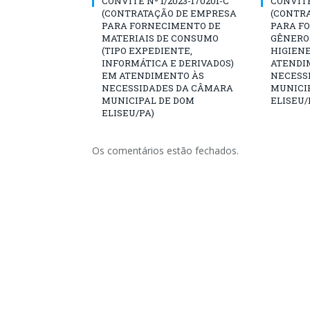
CONVITE Nº 1/2023-170201-C
CONVITE 
(CONTRATAÇÃO DE EMPRESA
(CONTR
PARA FORNECIMENTO DE
PARA F
MATERIAIS DE CONSUMO
GÊNERO
(TIPO EXPEDIENTE,
HIGIENE
INFORMÁTICA E DERIVADOS)
ATENDI
EM ATENDIMENTO ÀS
NECESS
NECESSIDADES DA CÂMARA
MUNICI
MUNICIPAL DE DOM
ELISEU/
ELISEU/PA)
Os comentários estão fechados.