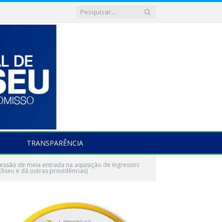
TRANSPARÊNCIA
essão de meia entrada na aquisição de ingressos
liseu e dá outras providências)