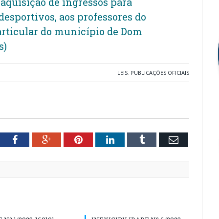
aquisição de ingressos para
 desportivos, aos professores do
articular do município de Dom
s)
LEIS
,
PUBLICAÇÕES OFICIAIS
tter
Facebook
Google+
Pinterest
LinkedIn
Tumblr
Email