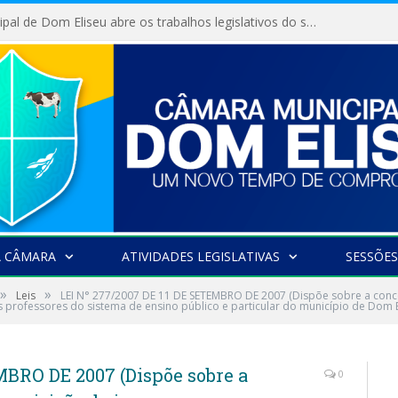
Câmara Municipal de Dom Eliseu abre os trabalhos legislativos do segundo semestre
A CÂMARA
ATIVIDADES LEGISLATIVAS
SESSÕES
»
»
Leis
LEI N° 277/2007 DE 11 DE SETEMBRO DE 2007 (Dispõe sobre a conc
aos professores do sistema de ensino público e particular do município de Dom E
MBRO DE 2007 (Dispõe sobre a
0