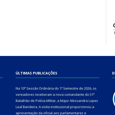
ÚLTIMAS PUBLICAÇÕES
D
Na 10ª Sessão Ordinária do 1º Semestre de 2026, os
vereadores receberam a nova comandante do 51º
Batalhão de Polícia Militar, a Major Alessandra Lopes
Leal Bandeira. A visita institucional proporcionou a
apresentação da oficial aos parlamentares e