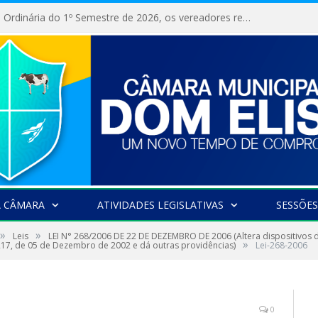
Na 10ª Sessão Ordinária do 1º Semestre de 2026, os vereadores receberam a nova comandante do 51º Batalhão de Polícia Militar, a Major Alessandra Lopes Leal Bandeira. A visita institucional proporcionou a apresentação da oficial aos parlamentares e reforçou o compromisso de cooperação entre a Polícia Militar e o Poder Legislativo em prol da segurança da população.
A CÂMARA
ATIVIDADES LEGISLATIVAS
SESSÕES
»
»
Leis
LEI N° 268/2006 DE 22 DE DEZEMBRO DE 2006 (Altera dispositivos d
»
 217, de 05 de Dezembro de 2002 e dá outras providências)
Lei-268-2006
0