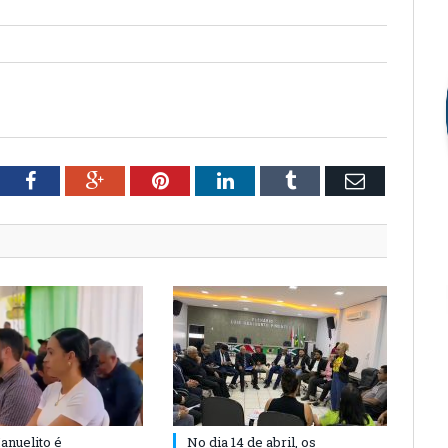
tter
Facebook
Google+
Pinterest
LinkedIn
Tumblr
Email
anuelito é
No dia 14 de abril, os