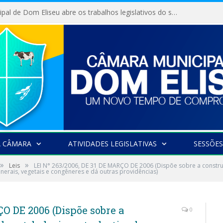
Câmara Municipal de Dom Eliseu abre os trabalhos legislativos do segundo semestre
A CÂMARA
ATIVIDADES LEGISLATIVAS
SESSÕES
»
»
Leis
LEI N° 263/2006, DE 31 DE MARÇO DE 2006 (Dispõe sobre a constru
nerais, vegetais e congêneres e dá outras providências)
ÇO DE 2006 (Dispõe sobre a
0