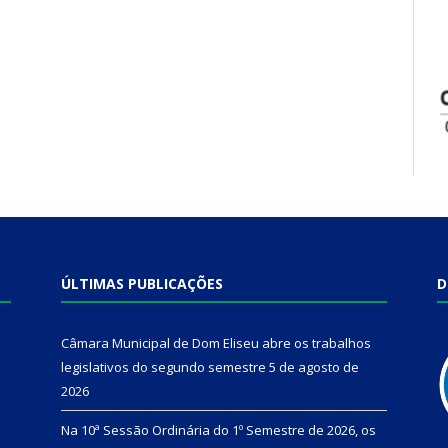
ÚLTIMAS PUBLICAÇÕES
D
Câmara Municipal de Dom Eliseu abre os trabalhos
legislativos do segundo semestre
5 de agosto de
2026
Na 10ª Sessão Ordinária do 1º Semestre de 2026, os