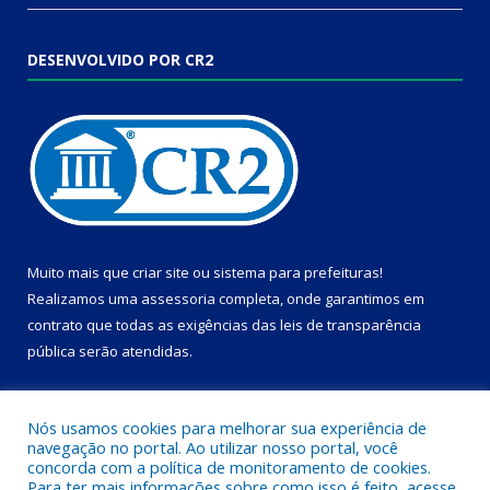
DESENVOLVIDO POR CR2
Muito mais que
criar site
ou
sistema para prefeituras
!
Realizamos uma
assessoria
completa, onde garantimos em
contrato que todas as exigências das
leis de transparência
pública
serão atendidas.
Conheça o
PNTP
e o
Radar da Transparência Pública
Nós usamos cookies para melhorar sua experiência de
navegação no portal. Ao utilizar nosso portal, você
concorda com a política de monitoramento de cookies.
Para ter mais informações sobre como isso é feito, acesse