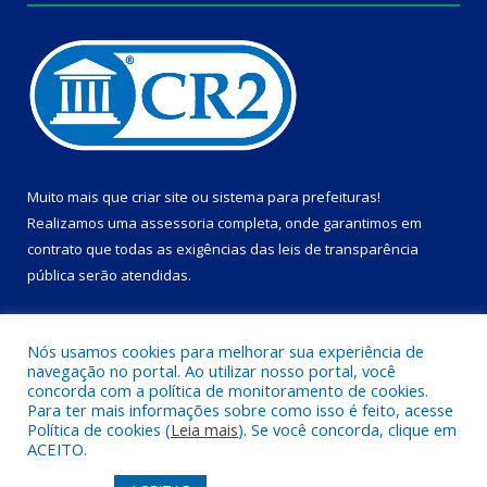
Muito mais que
criar site
ou
sistema para prefeituras
!
Realizamos uma
assessoria
completa, onde garantimos em
contrato que todas as exigências das
leis de transparência
pública
serão atendidas.
Conheça o
PNTP
e o
Radar da Transparência Pública
Nós usamos cookies para melhorar sua experiência de
navegação no portal. Ao utilizar nosso portal, você
concorda com a política de monitoramento de cookies.
Para ter mais informações sobre como isso é feito, acesse
Política de cookies (
Leia mais
). Se você concorda, clique em
Todos os direitos reservados a Câmara Municipal de Dom Eliseu.
ACEITO.