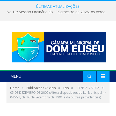
ÚLTIMAS ATUALIZAÇÕES:
Na 10ª Sessão Ordinária do 1º Semestre de 2026, os vereadores receberam a nova comandante do 51º Batalhão de Polícia Militar, a Major Alessandra Lopes Leal Bandeira. A visita institucional proporcionou a apresentação da oficial aos parlamentares e reforçou o compromisso de cooperação entre a Polícia Militar e o Poder Legislativo em prol da segurança da população.
MENU
»
»
»
Home
Publicações Oficiais
Leis
LEI N° 217/2002, DE
05 DE DEZEMBRO DE 2002 (Altera dispositivos da Lei Municipal nº
046/91, de 16 de Setembro de 1991 e dá outras providências)