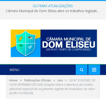
ÚLTIMAS ATUALIZAÇÕES:
Câmara Municipal de Dom Eliseu abre os trabalhos legislativos do segundo semestre
MENU
»
»
»
Home
Publicações Oficiais
Leis
LEI N° 210/2002, DE
16 DE SETEMBRO DE 2002 (Dispõe sobre a abertura de crédito
adicional especial do orçamento vigente do município, no valor
de R$ 170.000,00)