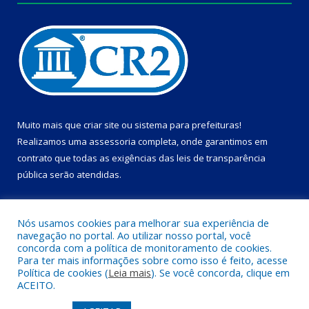
Muito mais que
criar site
ou
sistema para prefeituras
!
Realizamos uma
assessoria
completa, onde garantimos em
contrato que todas as exigências das
leis de transparência
pública
serão atendidas.
Conheça o
PNTP
e o
Radar da Transparência Pública
Nós usamos cookies para melhorar sua experiência de
navegação no portal. Ao utilizar nosso portal, você
concorda com a política de monitoramento de cookies.
Para ter mais informações sobre como isso é feito, acesse
Política de cookies (
Leia mais
). Se você concorda, clique em
Todos os direitos reservados a Câmara Municipal de Dom Eliseu.
ACEITO.