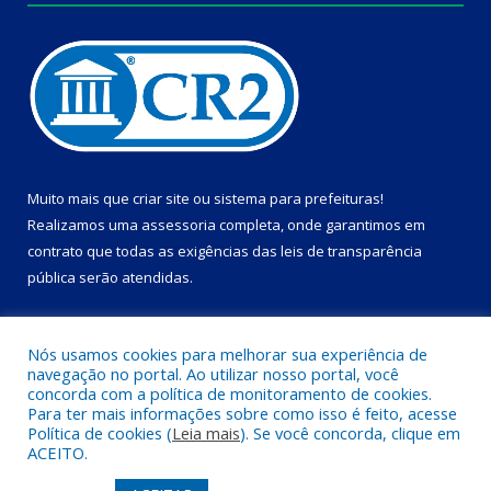
Muito mais que
criar site
ou
sistema para prefeituras
!
Realizamos uma
assessoria
completa, onde garantimos em
contrato que todas as exigências das
leis de transparência
pública
serão atendidas.
Conheça o
PNTP
e o
Radar da Transparência Pública
Nós usamos cookies para melhorar sua experiência de
navegação no portal. Ao utilizar nosso portal, você
concorda com a política de monitoramento de cookies.
Para ter mais informações sobre como isso é feito, acesse
Política de cookies (
Leia mais
). Se você concorda, clique em
Todos os direitos reservados a Câmara Municipal de Dom Eliseu.
ACEITO.