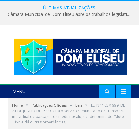
ÚLTIMAS ATUALIZAÇÕES:
Câmara Municipal de Dom Eliseu abre os trabalhos legislativos do segundo semestre
MENU
»
»
»
Home
Publicações Oficiais
Leis
LEI N° 163/1999, DE
21 DE JUNHO DE 1999 (Cria o serviço remunerado de transporte
individual de passageiros mediante aluguel denominado “Moto-
Táxi” e dá outras providências)