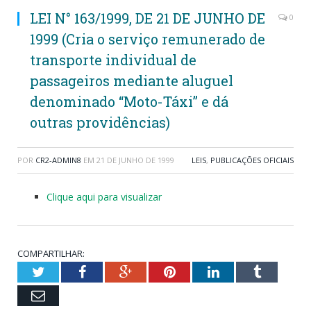
LEI N° 163/1999, DE 21 DE JUNHO DE
0
1999 (Cria o serviço remunerado de
transporte individual de
passageiros mediante aluguel
denominado “Moto-Táxi” e dá
outras providências)
POR
CR2-ADMIN8
EM
21 DE JUNHO DE 1999
LEIS
,
PUBLICAÇÕES OFICIAIS
Clique aqui para visualizar
COMPARTILHAR:
Twitter
Facebook
Google+
Pinterest
LinkedIn
Tumblr
Email