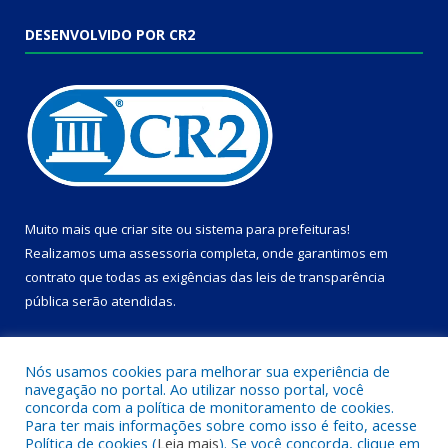
DESENVOLVIDO POR CR2
Muito mais que
criar site
ou
sistema para prefeituras
!
Realizamos uma
assessoria
completa, onde garantimos em
contrato que todas as exigências das
leis de transparência
pública
serão atendidas.
Conheça o
PNTP
e o
Radar da Transparência Pública
Nós usamos cookies para melhorar sua experiência de
navegação no portal. Ao utilizar nosso portal, você
concorda com a política de monitoramento de cookies.
Para ter mais informações sobre como isso é feito, acesse
Política de cookies (
Leia mais
). Se você concorda, clique em