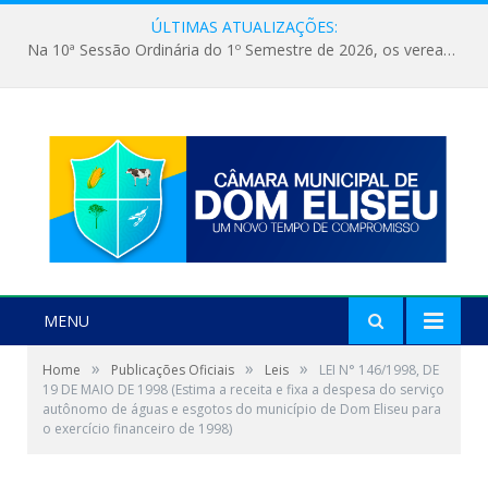
ÚLTIMAS ATUALIZAÇÕES:
Na 10ª Sessão Ordinária do 1º Semestre de 2026, os vereadores receberam a nova comandante do 51º Batalhão de Polícia Militar, a Major Alessandra Lopes Leal Bandeira. A visita institucional proporcionou a apresentação da oficial aos parlamentares e reforçou o compromisso de cooperação entre a Polícia Militar e o Poder Legislativo em prol da segurança da população.
MENU
»
»
»
Home
Publicações Oficiais
Leis
LEI N° 146/1998, DE
19 DE MAIO DE 1998 (Estima a receita e fixa a despesa do serviço
autônomo de águas e esgotos do município de Dom Eliseu para
o exercício financeiro de 1998)