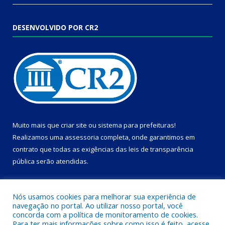
DESENVOLVIDO POR CR2
Muito mais que
criar site
ou
sistema para prefeituras
!
Realizamos uma
assessoria
completa, onde garantimos em
contrato que todas as exigências das
leis de transparência
pública
serão atendidas.
Conheça o
PNTP
e o
Radar da Transparência Pública
Nós usamos cookies para melhorar sua experiência de
navegação no portal. Ao utilizar nosso portal, você
concorda com a política de monitoramento de cookies.
Para ter mais informações sobre como isso é feito, acesse