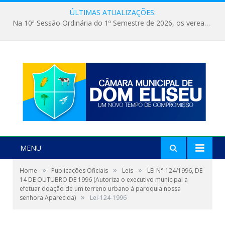
ÚLTIMAS ATUALIZAÇÕES:
Na 10ª Sessão Ordinária do 1º Semestre de 2026, os vereadores receberam a nova comandante do 51º Batalhão de Polícia Militar, a Major Alessandra Lopes Leal Bandeira. A visita institucional proporcionou a apresentação da oficial aos parlamentares e reforçou o compromisso de cooperação entre a Polícia Militar e o Poder Legislativo em prol da segurança da população.
MENU
»
»
»
Home
Publicações Oficiais
Leis
LEI N° 124/1996, DE
14 DE OUTUBRO DE 1996 (Autoriza o executivo municipal a
efetuar doação de um terreno urbano à paroquia nossa
»
senhora Aparecida)
Lei-124-1996