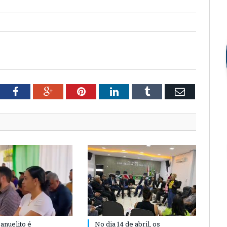
tter
Facebook
Google+
Pinterest
LinkedIn
Tumblr
Email
anuelito é
No dia 14 de abril, os