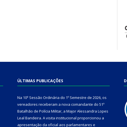
ÚLTIMAS PUBLICAÇÕES
D
Na 10ª Sessão Ordinária do 1º Semestre de 2026, os
vereadores receberam a nova comandante do 51º
Batalhão de Polícia Militar, a Major Alessandra Lopes
Leal Bandeira. A visita institucional proporcionou a
apresentação da oficial aos parlamentares e