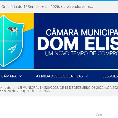
Na 10ª Sessão Ordinária do 1º Semestre de 2026, os vereadores receberam a nova comandante do 51º Batalhão de Polícia Militar, a Major Alessandra Lopes Leal Bandeira. A visita institucional proporcionou a apresentação da oficial aos parlamentares e reforçou o compromisso de cooperação entre a Polícia Militar e o Poder Legislativo em prol da segurança da população.
A CÂMARA
ATIVIDADES LEGISLATIVAS
SESSÕES
»
»
Leis
LEI MUNICIPAL Nº 520/2022, DE 15 DE DEZEMBRO DE 2022 (LOA 2023 
»
nanceiro de 2023)
lei-520-2022
0