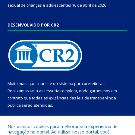
sexual de crianças e adolescentes
16 de abril de 2026
DESENVOLVIDO POR CR2
Muito mais que
criar site
ou
sistema para prefeituras
!
Realizamos uma
assessoria
completa, onde garantimos em
contrato que todas as exigências das
leis de transparência
pública
serão atendidas.
Conheça o
PNTP
e o
Radar da Transparência Pública
Nós usamos cookies para melhorar sua experiência de
navegação no portal. Ao utilizar nosso portal, você