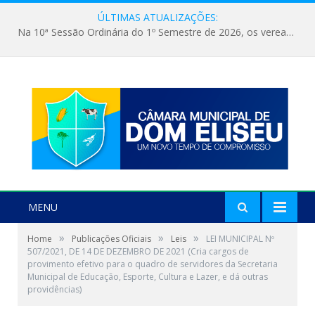
ÚLTIMAS ATUALIZAÇÕES:
Na 10ª Sessão Ordinária do 1º Semestre de 2026, os vereadores receberam a nova comandante do 51º Batalhão de Polícia Militar, a Major Alessandra Lopes Leal Bandeira. A visita institucional proporcionou a apresentação da oficial aos parlamentares e reforçou o compromisso de cooperação entre a Polícia Militar e o Poder Legislativo em prol da segurança da população.
MENU
»
»
»
Home
Publicações Oficiais
Leis
LEI MUNICIPAL Nº
507/2021, DE 14 DE DEZEMBRO DE 2021 (Cria cargos de
provimento efetivo para o quadro de servidores da Secretaria
Municipal de Educação, Esporte, Cultura e Lazer, e dá outras
providências)