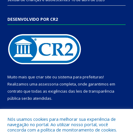
DESENVOLVIDO POR CR2
Muito mais que
criar site
ou
sistema para prefeituras
!
Realizamos uma
assessoria
completa, onde garantimos em
contrato que todas as exigências das
leis de transparência
pública
serão atendidas.
Conheça o
PNTP
e o
Radar da Transparência Pública
Nós usamos cookies para melhorar sua experiência de
navegação no portal. Ao utilizar nosso portal, você
concorda com a política de monitoramento de cookies.