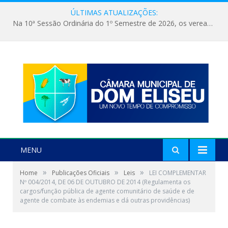
ÚLTIMAS ATUALIZAÇÕES:
Na 10ª Sessão Ordinária do 1º Semestre de 2026, os vereadores receberam a nova comandante do 51º Batalhão de Polícia Militar, a Major Alessandra Lopes Leal Bandeira. A visita institucional proporcionou a apresentação da oficial aos parlamentares e reforçou o compromisso de cooperação entre a Polícia Militar e o Poder Legislativo em prol da segurança da população.
MENU
»
»
»
Home
Publicações Oficiais
Leis
LEI COMPLEMENTAR
Nº 004/2014, DE 06 DE OUTUBRO DE 2014 (Regulamenta os
cargos/função pública de agente comunitário de saúde e de
agente de combate às endemias e dá outras providências)