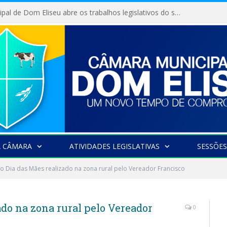
Câmara Municipal de Dom Eliseu abre os trabalhos legislativos do segundo semestre
A CÂMARA
ATIVIDADES LEGISLATIVAS
SESSÕES
o Dia das Mães realizado na zona rural pelo Vereador Francisco
ado na zona rural pelo Vereador
0