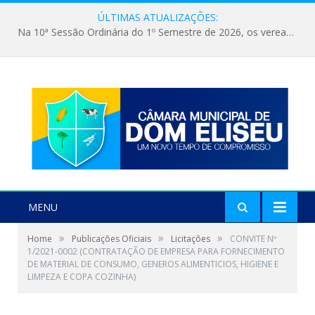
ÚLTIMAS ATUALIZAÇÕES:
Na 10ª Sessão Ordinária do 1º Semestre de 2026, os vereadores receberam a nova comandante do 51º Batalhão de Polícia Militar, a Major Alessandra Lopes Leal Bandeira. A visita institucional proporcionou a apresentação da oficial aos parlamentares e reforçou o compromisso de cooperação entre a Polícia Militar e o Poder Legislativo em prol da segurança da população.
MENU
»
»
»
Home
Publicações Oficiais
Licitações
CONVITE Nº
1/2021-0002 (CONTRATAÇÃO DE EMPRESA PARA FORNECIMENTO
DE MATERIAL DE CONSUMO, GENEROS ALIMENTICIOS, HIGIENE E
LIMPEZA E COPA COZINHA)