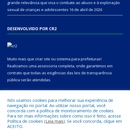
grande relevância que visa o combate ao abuso e à exploração
sexual de crianças e adolescentes
16 de abril de 2026
DESENVOLVIDO POR CR2
Muito mais que
criar site
ou
sistema para prefeituras
!
Realizamos uma
assessoria
completa, onde garantimos em
contrato que todas as exigências das
leis de transparência
pública
serão atendidas.
Conheça o
PNTP
e o
Radar da Transparência Pública
Nós usamos cookies para melhorar sua experiência de
navegação no portal. Ao utilizar nosso portal, você
concorda com a política de monitoramento de cookies.
Para ter mais informações sobre como isso é feito, acesse
Política de cookies (
Leia mais
). Se você concorda, clique em
Todos os direitos reservados a Câmara Municipal de Dom Eliseu.
ACEITO.