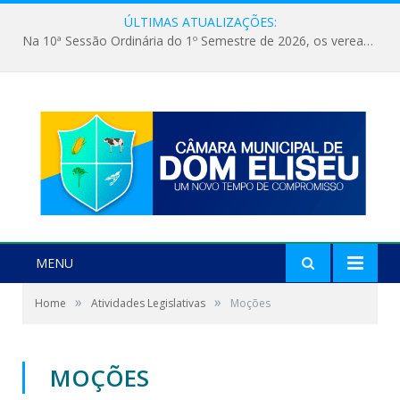
ÚLTIMAS ATUALIZAÇÕES:
Na 10ª Sessão Ordinária do 1º Semestre de 2026, os vereadores receberam a nova comandante do 51º Batalhão de Polícia Militar, a Major Alessandra Lopes Leal Bandeira. A visita institucional proporcionou a apresentação da oficial aos parlamentares e reforçou o compromisso de cooperação entre a Polícia Militar e o Poder Legislativo em prol da segurança da população.
MENU
»
»
Home
Atividades Legislativas
Moções
MOÇÕES