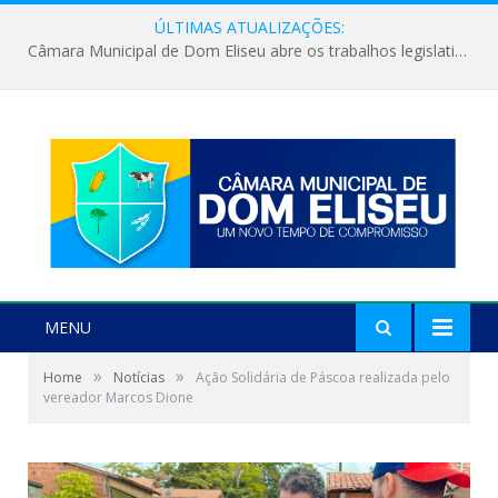
ÚLTIMAS ATUALIZAÇÕES:
Câmara Municipal de Dom Eliseu abre os trabalhos legislativos do segundo semestre
MENU
»
»
Home
Notícias
Ação Solidária de Páscoa realizada pelo
vereador Marcos Dione