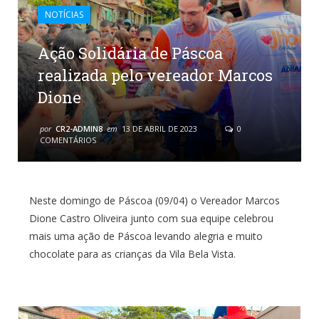
NOTÍCIAS
Ação Solidária de Páscoa
realizada pelo vereador Marcos
Dione
por
CR2-ADMIN8
em
13 DE ABRIL DE 2023
0
COMENTÁRIOS
Neste domingo de Páscoa (09/04) o Vereador Marcos
Dione Castro Oliveira junto com sua equipe celebrou
mais uma ação de Páscoa levando alegria e muito
chocolate para as crianças da Vila Bela Vista.