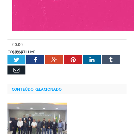
00:00
COMPARTILHAR:
00:00
00:30
Twitter
Facebook
Google+
Pinterest
LinkedIn
Tumblr
Email
CONTEÚDO RELACIONADO