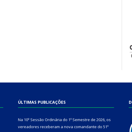
ÚLTIMAS PUBLICAÇÕES
D
Na 10ª Sessão Ordinária do 1º Semestre de 2026, os
vereadores receberam a nova comandante do 51º