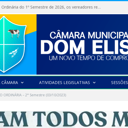
Na 10ª Sessão Ordinária do 1º Semestre de 2026, os vereadores receberam a nova comandante do 51º Batalhão de Polícia Militar, a Major Alessandra Lopes Leal Bandeira. A visita institucional proporcionou a apresentação da oficial aos parlamentares e reforçou o compromisso de cooperação entre a Polícia Militar e o Poder Legislativo em prol da segurança da população.
A CÂMARA
ATIVIDADES LEGISLATIVAS
SESSÕES
O ORDINÁRIA – 2° Semestre (03/10/2023)