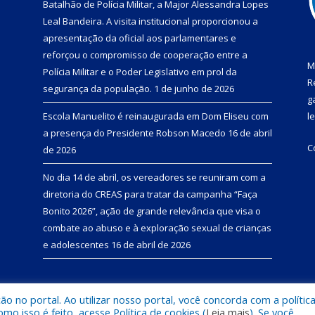
Batalhão de Polícia Militar, a Major Alessandra Lopes
Leal Bandeira. A visita institucional proporcionou a
apresentação da oficial aos parlamentares e
reforçou o compromisso de cooperação entre a
M
Polícia Militar e o Poder Legislativo em prol da
R
segurança da população.
1 de junho de 2026
g
Escola Manuelito é reinaugurada em Dom Eliseu com
l
a presença do Presidente Robson Macedo
16 de abril
C
de 2026
No dia 14 de abril, os vereadores se reuniram com a
diretoria do CREAS para tratar da campanha “Faça
Bonito 2026”, ação de grande relevância que visa o
combate ao abuso e à exploração sexual de crianças
e adolescentes
16 de abril de 2026
 no portal. Ao utilizar nosso portal, você concorda com a polític
e Dom Eliseu.
Mapa do Si
 isso é feito, acesse Política de cookies (
Leia mais
). Se você