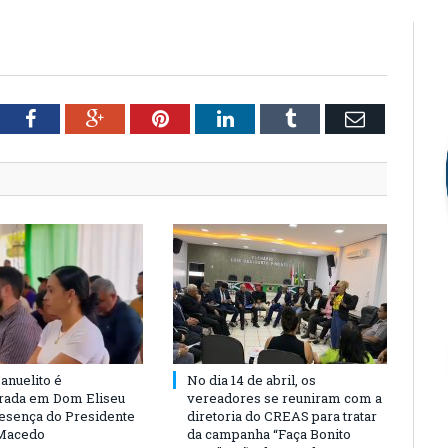
tter
Facebook
Google+
Pinterest
LinkedIn
Tumblr
Email
anuelito é
No dia 14 de abril, os
rada em Dom Eliseu
vereadores se reuniram com a
esença do Presidente
diretoria do CREAS para tratar
Macedo
da campanha “Faça Bonito