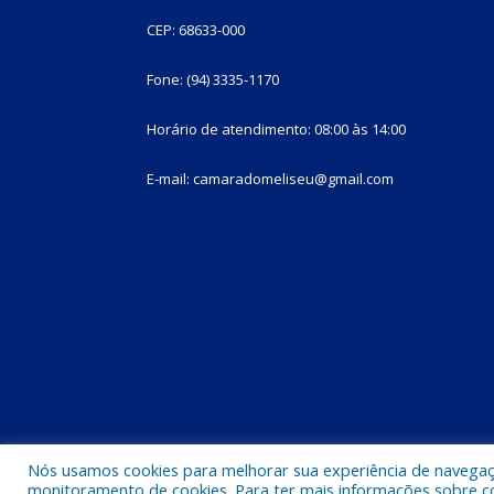
CEP: 68633-000
Fone: (94) 3335-1170
Horário de atendimento: 08:00 às 14:00
E-mail: camaradomeliseu@gmail.com
Nós usamos cookies para melhorar sua experiência de navegação
Todos os direitos reservados a Câmara Municipal d
monitoramento de cookies. Para ter mais informações sobre como