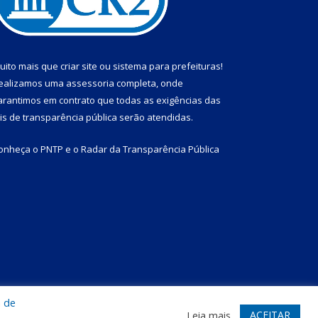
uito mais que
criar site
ou
sistema para prefeituras
!
ealizamos uma
assessoria
completa, onde
arantimos em contrato que todas as exigências das
eis de transparência pública
serão atendidas.
onheça o
PNTP
e o
Radar da Transparência Pública
a de
te
Acessar Área Administrativa
Acessar Webmail
ACEITAR
Leia mais