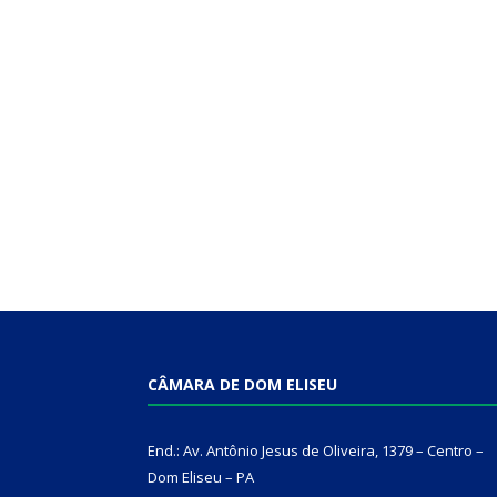
CÂMARA DE DOM ELISEU
End.: Av. Antônio Jesus de Oliveira, 1379 – Centro –
Dom Eliseu – PA