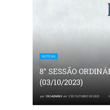
NOTÍCIAS
8° SESSÃO ORDINÁR
(03/10/2023)
por
CR2-ADMIN3
em
3 DE OUTUBRO DE 2023