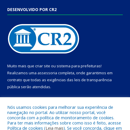
DESENVOLVIDO POR CR2
Muito mais que
criar site
ou
sistema para prefeituras
!
Realizamos uma
assessoria
completa, onde garantimos em
contrato que todas as exigências das
leis de transparência
pública
serão atendidas.
Conheça o
PNTP
e o
Radar da Transparência Pública
Nós usamos cookies para melhorar sua experiência de
navegação no portal. Ao utilizar nosso portal, você
concorda com a política de monitoramento de cookies.
Para ter mais informações sobre como isso é feito, acesse
Política de cookies (
Leia mais
). Se você concorda, clique em