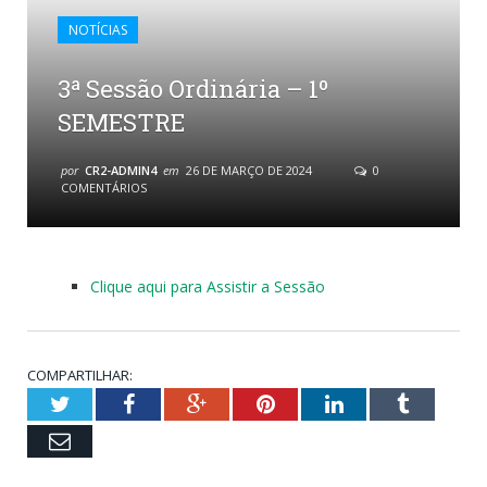
NOTÍCIAS
3ª Sessão Ordinária – 1º
SEMESTRE
por
CR2-ADMIN4
em
26 DE MARÇO DE 2024
0
COMENTÁRIOS
Clique aqui para Assistir a Sessão
COMPARTILHAR:
Twitter
Facebook
Google+
Pinterest
LinkedIn
Tumblr
Email