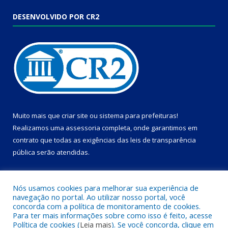
DESENVOLVIDO POR CR2
Muito mais que
criar site
ou
sistema para prefeituras
!
Realizamos uma
assessoria
completa, onde garantimos em
contrato que todas as exigências das
leis de transparência
pública
serão atendidas.
Conheça o
PNTP
e o
Radar da Transparência Pública
Nós usamos cookies para melhorar sua experiência de
navegação no portal. Ao utilizar nosso portal, você
concorda com a política de monitoramento de cookies.
Para ter mais informações sobre como isso é feito, acesse
Política de cookies (
Leia mais
). Se você concorda, clique em