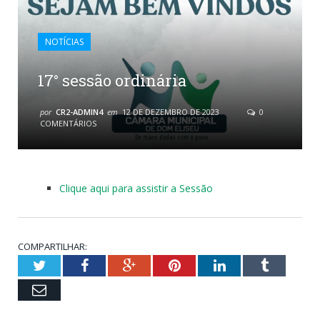
NOTÍCIAS
17° sessão ordinária
por
CR2-ADMIN4
em
12 DE DEZEMBRO DE 2023
0
COMENTÁRIOS
Clique aqui para assistir a Sessão
COMPARTILHAR:
Twitter
Facebook
Google+
Pinterest
LinkedIn
Tumblr
Email