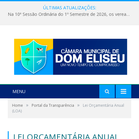
ÚLTIMAS ATUALIZAÇÕES:
Na 10ª Sessão Ordinária do 1º Semestre de 2026, os vereadores receberam a nova comandante do 51º Batalhão de Polícia Militar, a Major Alessandra Lopes Leal Bandeira. A visita institucional proporcionou a apresentação da oficial aos parlamentares e reforçou o compromisso de cooperação entre a Polícia Militar e o Poder Legislativo em prol da segurança da população.
MENU
»
»
Home
Portal da Transparência
Lei Orçamentária Anual
(LOA)
LEI ORÇAMENTÁRIA ANUAL