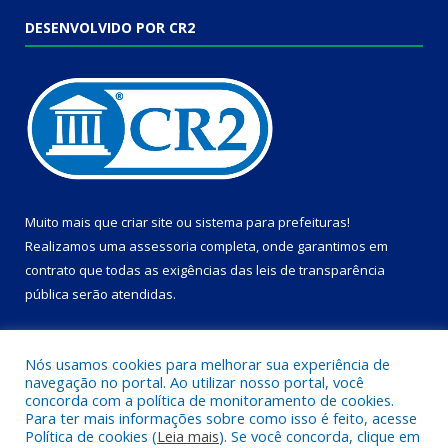
DESENVOLVIDO POR CR2
Muito mais que
criar site
ou
sistema para prefeituras
!
Realizamos uma
assessoria
completa, onde garantimos em
contrato que todas as exigências das
leis de transparência
pública
serão atendidas.
Conheça o
PNTP
e o
Radar da Transparência Pública
Nós usamos cookies para melhorar sua experiência de
navegação no portal. Ao utilizar nosso portal, você
concorda com a política de monitoramento de cookies.
Para ter mais informações sobre como isso é feito, acesse
Política de cookies (
Leia mais
). Se você concorda, clique em
Todos os direitos reservados a Câmara Municipal de Dom Eliseu.