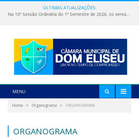
ÚLTIMAS ATUALIZAÇÕES:
Na 10ª Sessão Ordinária do 1º Semestre de 2026, os vereadores receberam a nova comandante do 51º Batalhão de Polícia Militar, a Major Alessandra Lopes Leal Bandeira. A visita institucional proporcionou a apresentação da oficial aos parlamentares e reforçou o compromisso de cooperação entre a Polícia Militar e o Poder Legislativo em prol da segurança da população.
MENU
»
»
Home
Organograma
ORGANOGRAMA
ORGANOGRAMA