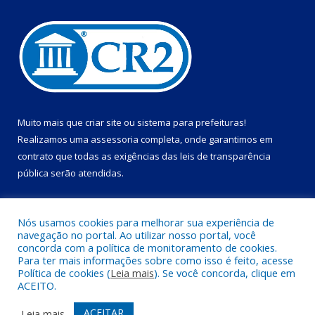
Muito mais que
criar site
ou
sistema para prefeituras
!
Realizamos uma
assessoria
completa, onde garantimos em
contrato que todas as exigências das
leis de transparência
pública
serão atendidas.
Conheça o
PNTP
e o
Radar da Transparência Pública
Nós usamos cookies para melhorar sua experiência de
navegação no portal. Ao utilizar nosso portal, você
concorda com a política de monitoramento de cookies.
Para ter mais informações sobre como isso é feito, acesse
Política de cookies (
Leia mais
). Se você concorda, clique em
Todos os direitos reservados a Câmara Municipal de Dom Eliseu.
ACEITO.
Mapa do Site
Acessar Área Administrativa
ACEITAR
Leia mais