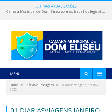
ÚLTIMAS ATUALIZAÇÕES:
Câmara Municipal de Dom Eliseu abre os trabalhos legislativos do segundo semestre
MENU
»
»
Home
Diárias e Passagens
01 DiariasViagens JANEIRO
2022
01 DIARIASVIAGENS JANEIRO