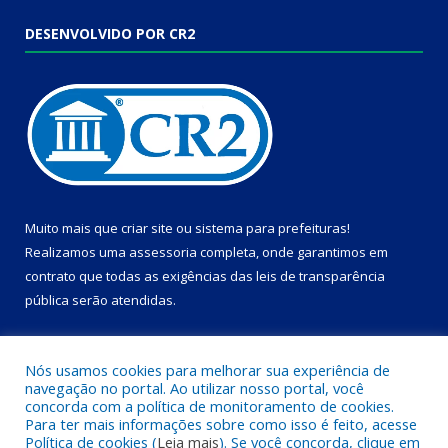
DESENVOLVIDO POR CR2
Muito mais que
criar site
ou
sistema para prefeituras
!
Realizamos uma
assessoria
completa, onde garantimos em
contrato que todas as exigências das
leis de transparência
pública
serão atendidas.
Conheça o
PNTP
e o
Radar da Transparência Pública
Nós usamos cookies para melhorar sua experiência de
navegação no portal. Ao utilizar nosso portal, você
concorda com a política de monitoramento de cookies.
Para ter mais informações sobre como isso é feito, acesse
Política de cookies (
Leia mais
). Se você concorda, clique em