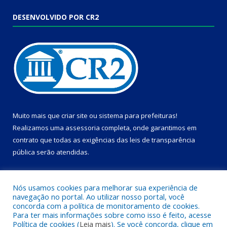
DESENVOLVIDO POR CR2
Muito mais que
criar site
ou
sistema para prefeituras
!
Realizamos uma
assessoria
completa, onde garantimos em
contrato que todas as exigências das
leis de transparência
pública
serão atendidas.
Conheça o
PNTP
e o
Radar da Transparência Pública
Nós usamos cookies para melhorar sua experiência de
navegação no portal. Ao utilizar nosso portal, você
concorda com a política de monitoramento de cookies.
Para ter mais informações sobre como isso é feito, acesse
Política de cookies (
Leia mais
). Se você concorda, clique em