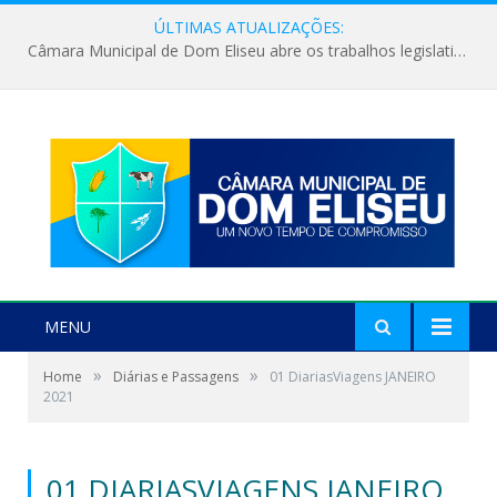
ÚLTIMAS ATUALIZAÇÕES:
Câmara Municipal de Dom Eliseu abre os trabalhos legislativos do segundo semestre
MENU
»
»
Home
Diárias e Passagens
01 DiariasViagens JANEIRO
2021
01 DIARIASVIAGENS JANEIRO