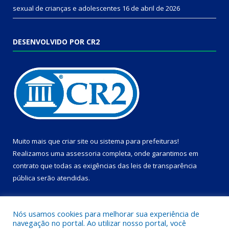
sexual de crianças e adolescentes
16 de abril de 2026
DESENVOLVIDO POR CR2
Muito mais que
criar site
ou
sistema para prefeituras
!
Realizamos uma
assessoria
completa, onde garantimos em
contrato que todas as exigências das
leis de transparência
pública
serão atendidas.
Conheça o
PNTP
e o
Radar da Transparência Pública
Nós usamos cookies para melhorar sua experiência de
navegação no portal. Ao utilizar nosso portal, você