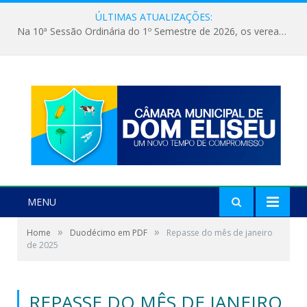
ÚLTIMAS ATUALIZAÇÕES:
Na 10ª Sessão Ordinária do 1º Semestre de 2026, os vereadores receberam a nova comandante do 51º Batalhão de Polícia Militar, a Major Alessandra Lopes Leal Bandeira. A visita institucional proporcionou a apresentação da oficial aos parlamentares e reforçou o compromisso de cooperação entre a Polícia Militar e o Poder Legislativo em prol da segurança da população.
MENU
»
»
Home
Duodécimo em PDF
Repasse do mês de janeiro
de 2025
REPASSE DO MÊS DE JANEIRO