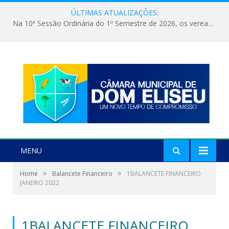
ÚLTIMAS ATUALIZAÇÕES:
Na 10ª Sessão Ordinária do 1º Semestre de 2026, os vereadores receberam a nova comandante do 51º Batalhão de Polícia Militar, a Major Alessandra Lopes Leal Bandeira. A visita institucional proporcionou a apresentação da oficial aos parlamentares e reforçou o compromisso de cooperação entre a Polícia Militar e o Poder Legislativo em prol da segurança da população.
MENU
»
»
Home
Balancete Financeiro
1BALANCETE FINANCEIRO
JANEIRO 2022
1BALANCETE FINANCEIRO