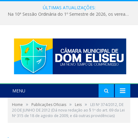
ÚLTIMAS ATUALIZAÇÕES:
Na 10ª Sessão Ordinária do 1º Semestre de 2026, os vereadores receberam a nova comandante do 51º Batalhão de Polícia Militar, a Major Alessandra Lopes Leal Bandeira. A visita institucional proporcionou a apresentação da oficial aos parlamentares e reforçou o compromisso de cooperação entre a Polícia Militar e o Poder Legislativo em prol da segurança da população.
MENU
»
»
»
Home
Publicações Oficiais
Leis
LEI Nº 374/2012, DE
20 DE JUNHO DE 2012 (Dá nova redação ao § 1º do art. 69 da Lei
Nº 315 de 18 de agosto de 2009, e dá outras providências)