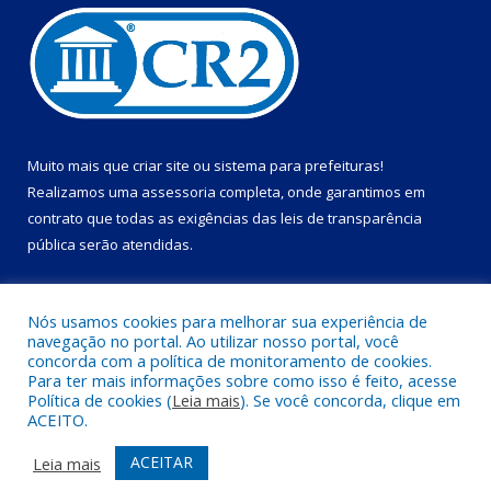
Muito mais que
criar site
ou
sistema para prefeituras
!
Realizamos uma
assessoria
completa, onde garantimos em
contrato que todas as exigências das
leis de transparência
pública
serão atendidas.
Conheça o
PNTP
e o
Radar da Transparência Pública
Nós usamos cookies para melhorar sua experiência de
navegação no portal. Ao utilizar nosso portal, você
concorda com a política de monitoramento de cookies.
Para ter mais informações sobre como isso é feito, acesse
Política de cookies (
Leia mais
). Se você concorda, clique em
Todos os direitos reservados a Câmara Municipal de Dom Eliseu.
ACEITO.
Mapa do Site
Acessar Área Administrativa
ACEITAR
Leia mais
Acessar Webmail