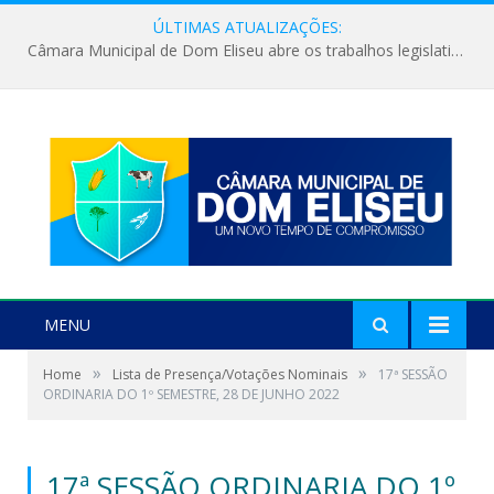
ÚLTIMAS ATUALIZAÇÕES:
Câmara Municipal de Dom Eliseu abre os trabalhos legislativos do segundo semestre
MENU
»
»
Home
Lista de Presença/Votações Nominais
17ª SESSÃO
ORDINARIA DO 1º SEMESTRE, 28 DE JUNHO 2022
17ª SESSÃO ORDINARIA DO 1º