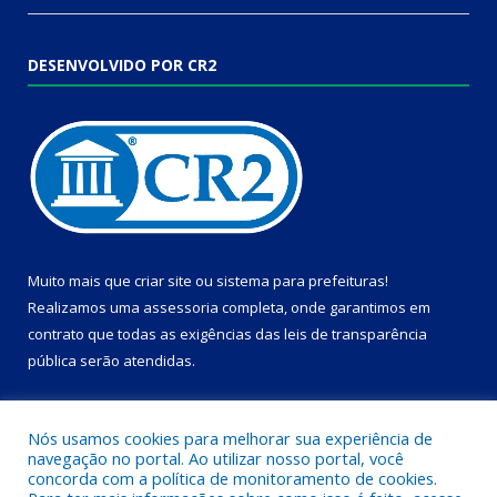
DESENVOLVIDO POR CR2
Muito mais que
criar site
ou
sistema para prefeituras
!
Realizamos uma
assessoria
completa, onde garantimos em
contrato que todas as exigências das
leis de transparência
pública
serão atendidas.
Conheça o
PNTP
e o
Radar da Transparência Pública
Nós usamos cookies para melhorar sua experiência de
navegação no portal. Ao utilizar nosso portal, você
concorda com a política de monitoramento de cookies.